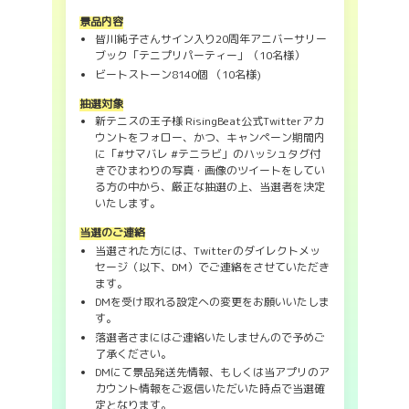
景品内容
皆川純子さんサイン入り20周年アニバーサリー
ブック「テニプリパーティー」（10名様）
ビートストーン8140個 （10名様)
抽選対象
新テニスの王子様 RisingBeat公式Twitterアカ
ウントをフォロー、かつ、キャンペーン期間内
に「#サマバレ #テニラビ」のハッシュタグ付
きでひまわりの写真・画像のツイートをしてい
る方の中から、厳正な抽選の上、当選者を決定
いたします。
当選のご連絡
当選された方には、Twitterのダイレクトメッ
セージ（以下、DM）でご連絡をさせていただき
ます。
DMを受け取れる設定への変更をお願いいたしま
す。
落選者さまにはご連絡いたしませんので予めご
了承ください。
DMにて景品発送先情報、もしくは当アプリのア
カウント情報をご返信いただいた時点で当選確
定となります。