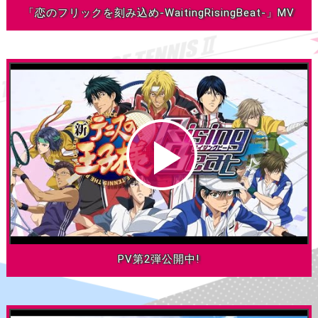
「恋のフリックを刻み込め-WaitingRisingBeat-」MV
PV第2弾公開中!