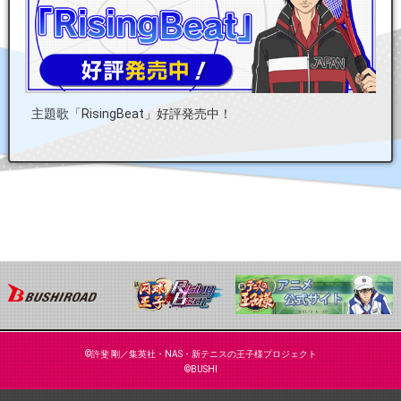
主題歌「RisingBeat」好評発売中！
©許斐 剛／集英社・NAS・新テニスの王子様プロジェクト
©BUSHI